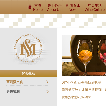
首页
关于心路
新闻资讯
醉美生活
Home
About Us
News
Wine Culture
醉美生活
葡萄酒文化
DIY小创意 百变葡萄酒瓶塞
葡萄酒存放：冰箱与酒柜有区
走进智利
收集控教你巧揭酒标