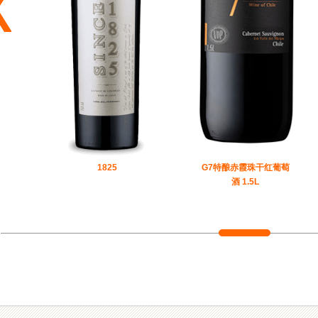
1825
G7特酿赤霞珠干红葡萄
酒 1.5L