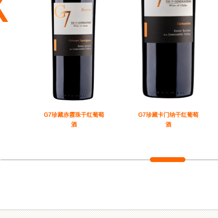
G7珍藏赤霞珠干红葡萄
G7珍藏卡门纳干红葡萄
酒
酒